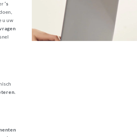
er
’s
 doen,
e u uw
vragen
snel
nisch
eteren
.
menten