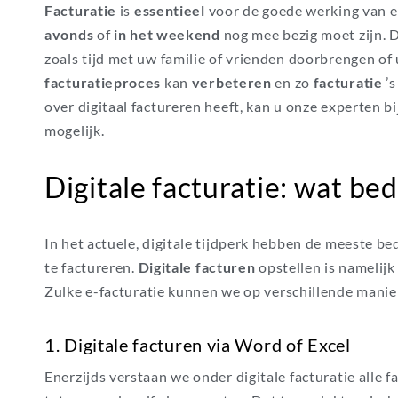
Facturatie
is
essentieel
voor de goede werking van el
avonds
of
in het weekend
nog mee bezig moet zijn. 
zoals tijd met uw familie of vrienden doorbrengen of u
facturatieproces
kan
verbeteren
en zo
facturatie
’
over digitaal factureren heeft, kan u onze experten
mogelijk.
Digitale facturatie:
wat be
In het actuele, digitale tijdperk hebben de meeste b
te factureren.
Digitale facturen
opstellen is
namelijk
Zulke
e-
facturatie kunnen we
op verschillende mani
1. Digitale facturen via Word of Excel
Enerzijds verstaan we onder digitale facturatie alle f