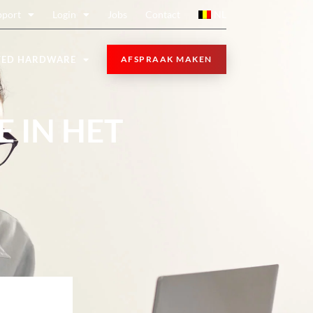
pport
Login
Jobs
Contact
NL
TED HARDWARE
AFSPRAAK MAKEN
E IN HET