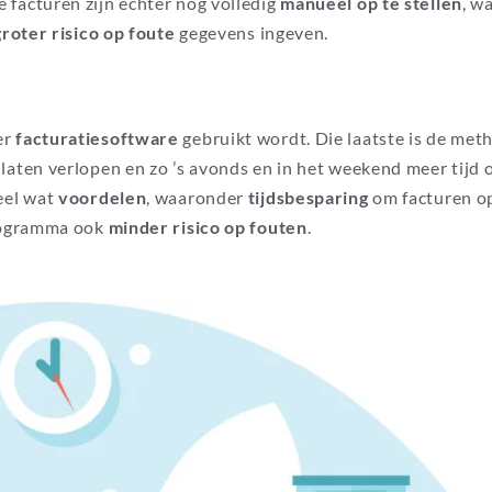
e facturen
zijn echter nog volledig
manueel op te stellen
, w
groter risico op foute
gegevens ingeven.
er
facturatiesoftware
gebruikt wordt. Die laatste is de met
 laten verlopen en zo
’s avonds en in het weekend meer tijd 
heel wat
voordelen
, waaronder
tijdsbesparing
om facturen o
programma ook
minder risico op fouten
.