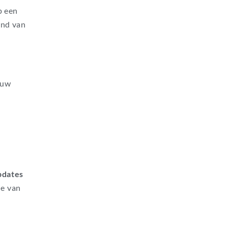
p een
and van
 uw
pdates
ie van