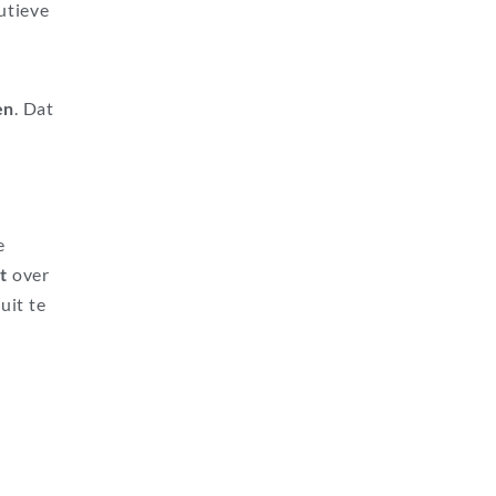
utieve
en
.
Dat
e
t
over
uit te