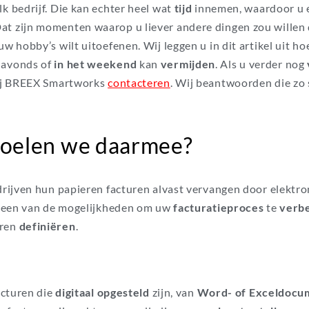
k bedrijf. Die kan echter heel wat
tijd
innemen, waardoor u 
Dat zijn momenten waarop u liever andere dingen zou willen
w hobby’s wilt uitoefenen. Wij leggen u in dit artikel uit ho
s avonds of
in het weekend
kan
vermijden
. Als u verder nog
 bij BREEX Smartworks
contacteren
.
Wij beantwoorden die zo 
doelen we
daarmee
?
edrijven hun papieren facturen alvast vervangen door elektro
een van de mogelijkheden om uw
facturatieproces
te
verb
eren
definiëren
.
acturen die
digitaal opgesteld
zijn, van
Word- of Exceldocu