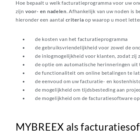
Hoe bepaalt u welk facturatieprogramma voor uw ond
zijn
voor- en nadelen
. Afhankelijk van uw noden is 
hieronder een aantal
criteria
op waarop u moet lett
de kosten van het facturatieprogramma
de gebruiksvriendelijkheid voor zowel de ond
de inlogmogelijkheid voor klanten, zodat zij
de optie om automatische herinneringen uit 
de functionaliteit om online betalingen te la
de eenvoud om uw facturatie- en kostenhisto
de mogelijkheid om tijdsbesteding aan projec
de mogelijkheid om de facturatiesoftware op 
MYBREEX als facturatieso