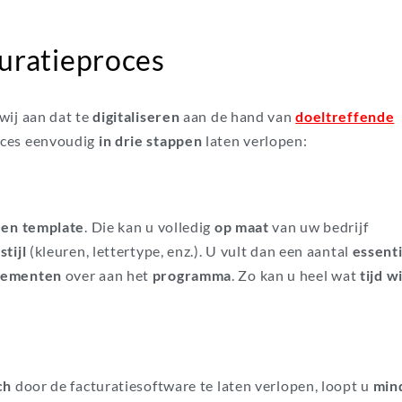
turatieproces
wij aan dat te
digitaliseren
aan de hand van
doeltreffende
oces eenvoudig
in drie stappen
laten verlopen:
een template
. Die kan u volledig
op maat
van uw bedrijf
stijl
(kleuren, lettertype, enz.). U vult dan een aantal
essent
lementen
over aan het
programma
. Zo kan u heel wat
tijd 
ch
door de facturatiesoftware te laten verlopen, loopt u
min