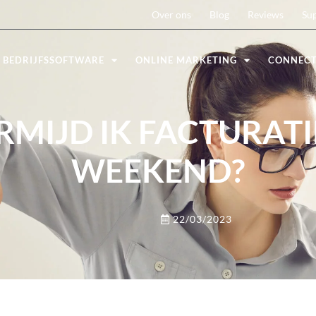
Over ons
Blog
Reviews
Su
BEDRIJFSSOFTWARE
ONLINE MARKETING
CONNEC
MIJD IK FACTURATI
WEEKEND?
22/03/2023