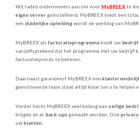
Wij raden ondernemers aan om voor
MyBREEX
te ki
eigen server
geïnstalleerd. MyBREEX biedt een tot
een
duidelijke opleiding
wordt de werking van MyBRE
MyBREEX als
facturatieprogramma
biedt uw
bedrij
vanzelfsprekend dat het programma met uw bedrijf 
facturatieproces te beheren.
Daarnaast garandeert MyBREEX een
klantvriendeli
gemotiveerde team staat altijd klaar om u te helpen
Verder hecht MyBREEX veel belang aan
veilige bedr
krijgen en er
back-ups
gemaakt worden. Ook
privac
uw
klanten
.