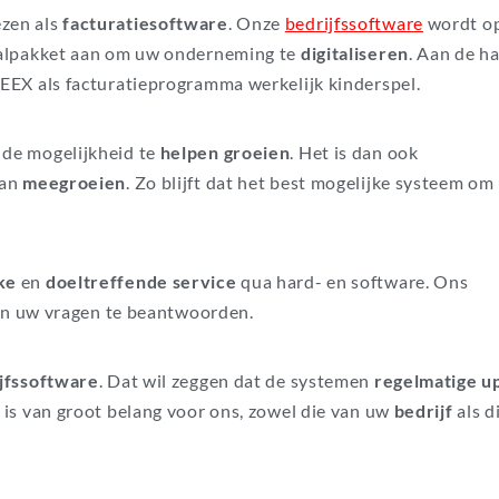
ezen als
facturatiesoftware
. Onze
bedrijfssoftware
wordt o
aalpakket aan om uw onderneming te
digitaliseren
. Aan de h
EX als facturatieprogramma werkelijk kinderspel.
f
de mogelijkheid te
helpen groeien
. Het is dan ook
kan
meegroeien
. Zo blijft dat het best mogelijke systeem om
jke
en
doeltreffende service
qua hard- en software. Ons
 en uw vragen te beantwoorden.
ijfssoftware
. Dat wil zeggen dat de systemen
regelmatige u
y
is van groot belang voor ons, zowel die van uw
bedrijf
als d