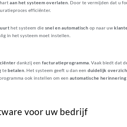
 hart
aan het systeem overlaten
. Door te vermijden dat u fo
ratieproces efficiënter.
tuurt
het systeem die
snel en automatisch
op naar uw
klant
ig in het systeem moet instellen.
iciënter
dankzij een
facturatieprogramma
. Vaak biedt dat d
ig
te
betalen
. Het systeem geeft u dan een
duidelijk overzich
tieprogramma ook instellen om een
automatische herinnering
ftware voor uw bedrijf