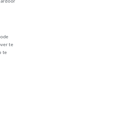
aardoor
hode
over te
p te