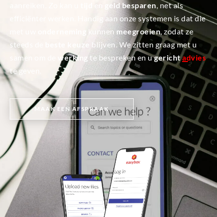
aanreiken. Zo kan u
tijd
en
geld besparen
, net als
efficiënter werken. Handig aan onze systemen is dat die
met uw
onderneming
kunnen
meegroeien
, zodat ze
steeds de
beste keuze
blijven. We zitten graag met u
samen om de
werking
te bespreken en u
gericht
advies
te geven.
MAAK EEN AFSPRAAK