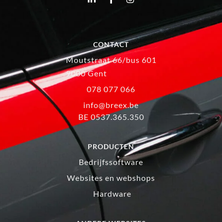
CONTACT
Moutstraat 66/bus 601
9000 Gent
078 077 066
info@breex.be
BE 0537.365.350
PRODUCTEN
Bedrijfssoftware
Websites en webshops
Hardware