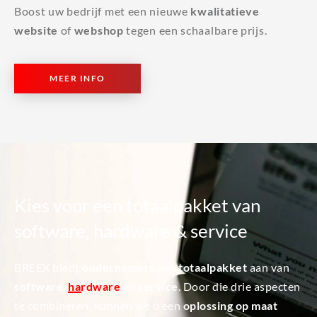
Boost uw bedrijf met een nieuwe
kwalitatieve
website
of
webshop
tegen een schaalbare prijs.
MEER INFO
Kies voor een totaalpakket van
software, hardware & service
BREEX biedt
ondernemers
een
totaalpakket
aan van
software
,
hardware
en
service
. Door die drie aspecten
te combineren, kunnen we u een
oplossing op maat