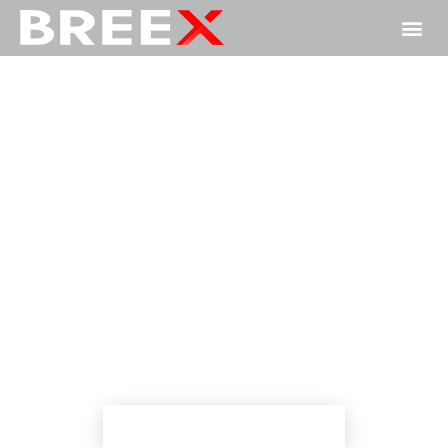
WE BOOST COMPANIES
Zorgeloos ondernemen met onze
fullservicewebsites & administratiesoftware
CONTACTEER ONS