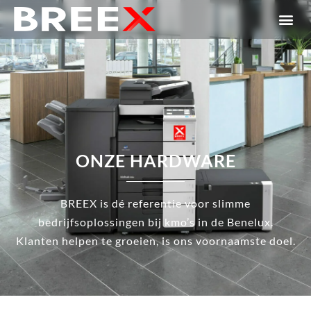
ONZE HARDWARE
BREEX is dé referentie voor slimme
bedrijfsoplossingen bij kmo’s in de Benelux.
Klanten helpen te groeien, is ons voornaamste doel.