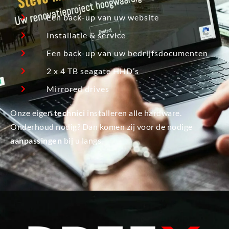
Een back-up van uw website
Installatie & service
Een back-up van uw bedrijfsdocumenten
2 x 4 TB seagate HHD’s
Mirrored drives
Onze eigen
technici
installeren alle hardware.
Onderhoud nodig? Dan komen zij voor de nodige
aanpassingen
bij u langs.