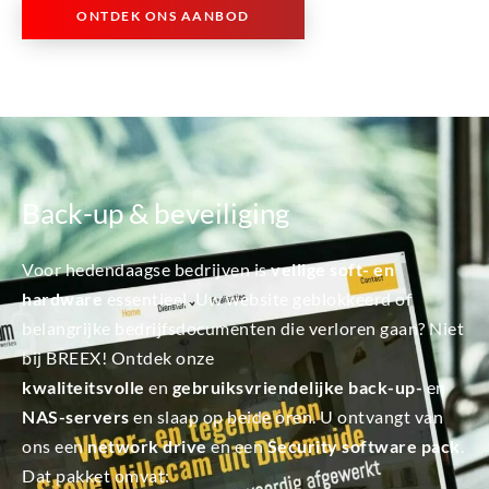
ONTDEK ONS AANBOD
Back-up & beveiliging
Voor hedendaagse bedrijven is
veilige soft- en
hardware
essentieel. Uw website geblokkeerd of
belangrijke bedrijfsdocumenten die verloren gaan? Niet
bij BREEX! Ontdek onze
kwaliteitsvolle
en
gebruiksvriendelijke back-up-
en
NAS-servers
en slaap op beide oren. U ontvangt van
ons een
network drive
en een
Security software pack
.
Dat pakket omvat: