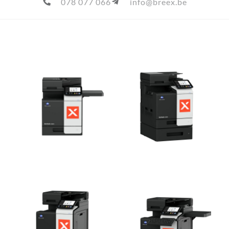
078 077 066
info@breex.be