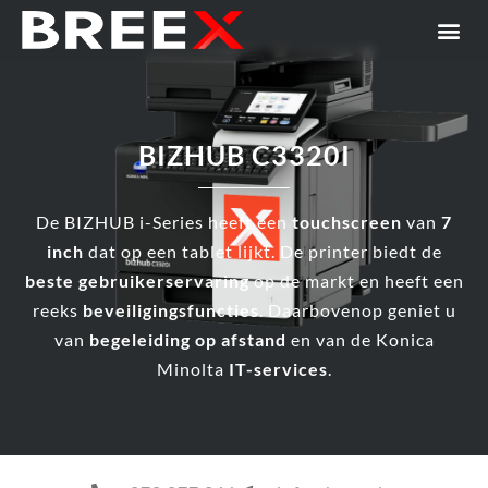
BIZHUB C3320I
De BIZHUB i-Series heeft een
touchscreen
van
7
inch
dat op een tablet lijkt. De printer biedt de
beste gebruikerservaring
op de markt en heeft een
reeks
beveiligingsfuncties
. Daarbovenop geniet u
van
begeleiding op afstand
en van de Konica
Minolta
IT-services
.