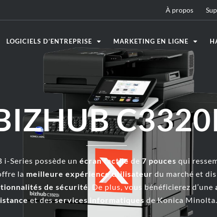
À propos
Sup
LOGICIELS D’ENTREPRISE
MARKETING EN LIGNE
H
BIZHUB C3320
 i-Series possède un
écran tactile
de
7 pouces
qui ressem
offre la
meilleure expérience utilisateur
du marché et dis
tionnalités de sécurité
. De plus, vous bénéficierez d’une
istance
et des
services informatiques
de Konica Minolta