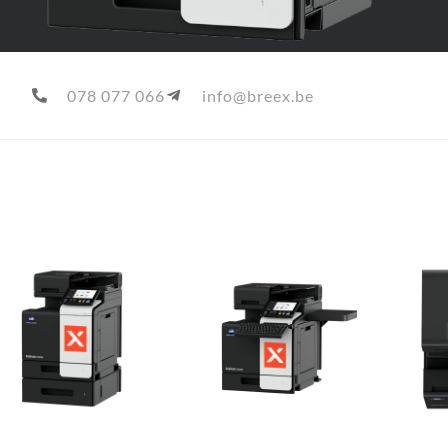
078 077 066
info@breex.be