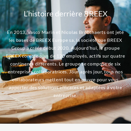
L’histoire derrière BREEX
En 2013, Vasco Marin et Nicolas Broothaerts ont jeté
les bases de BREEX Europe sa, la société que BREEX
Group a créée début 2020. Aujourd’hui, le groupe
BREEX compte plus de 120 employés, actifs sur quatre
continents différents. Le groupe se compose de six
entreprises collaboratrices. Jour après jour, tous nos
collaborateurs mettent tout en œuvre pour vous
apporter des solutions efficaces et adaptées à votre
entreprise.