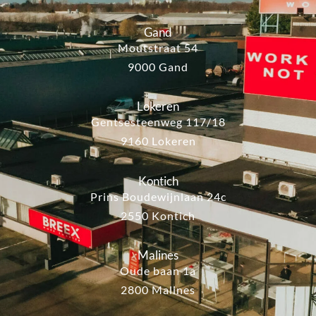
Gand
Moutstraat 54
9000 Gand
Lokeren
Gentsesteenweg 117/18
9160 Lokeren
Kontich
Prins Boudewijnlaan 24c
2550 Kontich
Malines
Oude baan 1a
2800 Malines