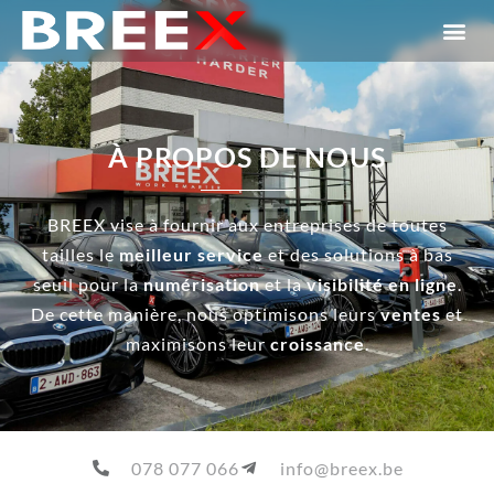
À PROPOS DE NOUS
BREEX vise à fournir aux entreprises de toutes
tailles le
meilleur service
et des solutions à bas
seuil pour la
numérisation
et la
visibilité
en
ligne
.
De cette manière, nous optimisons leurs
ventes
et
maximisons leur
croissance
.
078 077 066
info@breex.be