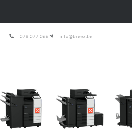
078 077 066
info@breex.be