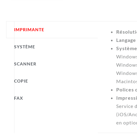
IMPRIMANTE
Résoluti
Langage 
SYSTÈME
Systèmes
Windows 
SCANNER
Windows 
Windows 
COPIE
Macintos
Polices 
Impress
FAX
Service 
(iOS/An
en optio