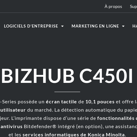
À propos
Sup
LOGICIELS D’ENTREPRISE
MARKETING EN LIGNE
H
BIZHUB C450I
-Series possède un
écran tactile
de
10,1 pouces
et offre 
utilisateur
du marché. La détection automatique du papie
eur. L’imprimante dispose d’une série de
fonctionnalités 
 antivirus
Bitdefender® intégré (en option), une assistanc
et les
services informatiques de Konica Minolta
.