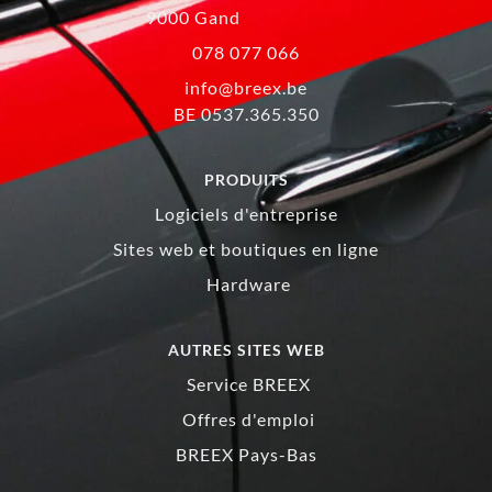
9000 Gand
078 077 066
info@breex.be
BE 0537.365.350
PRODUITS
Logiciels d'entreprise
Sites web et boutiques en ligne
Hardware
AUTRES SITES WEB
Service BREEX
Offres d'emploi
BREEX Pays-Bas