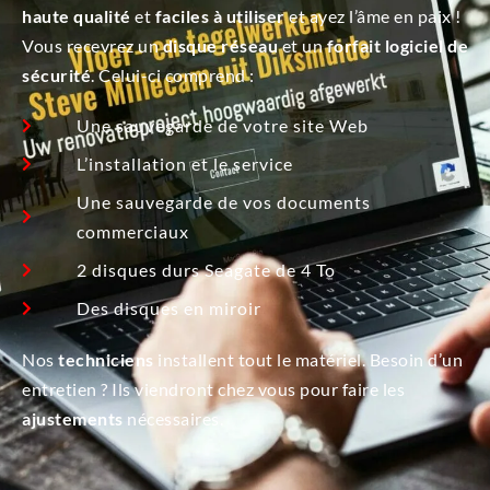
haute qualité
et
faciles à utiliser
et ayez l’âme en paix !
Vous recevrez un
disque réseau
et un
forfait logiciel de
sécurité
. Celui-ci comprend :
Une sauvegarde de votre site Web
L’installation et le service
Une sauvegarde de vos documents
commerciaux
2 disques durs Seagate de 4 To
Des disques en miroir
Nos
techniciens
installent tout le matériel. Besoin d’un
entretien ? Ils viendront chez vous pour faire les
ajustements
nécessaires.