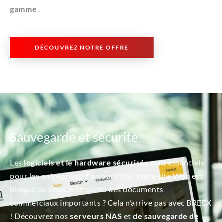
gamme
.
DÉCOUVREZ NOTRE OFFRE
Sauvegarde et sécurité
Les
logiciels et le hardware sécurisés
sont essentiels
pour les entreprises d’aujourd’hui. Votre site Web est
bloqué ou vous avez perdu des documents
commerciaux importants ? Cela n’arrive pas avec BREEX
! Découvrez nos
serveurs NAS
et
de sauvegarde de