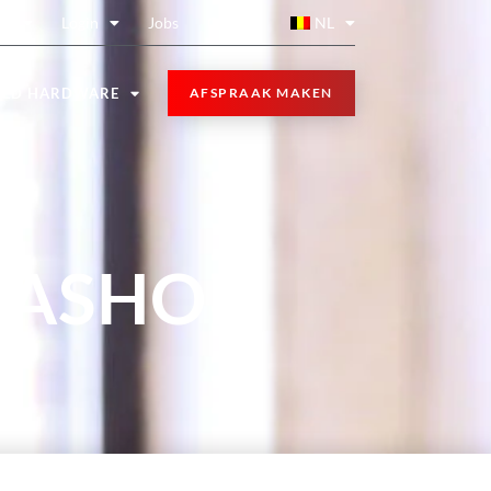
rt
Login
Jobs
Contact
NL
TED HARDWARE
AFSPRAAK MAKEN
TASHOP