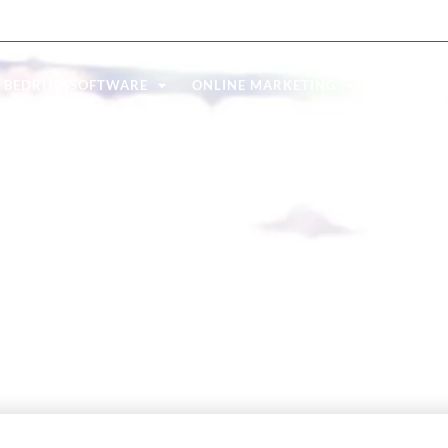
Over ons
Blog
Reviews
Suppo
BEDRIJFSSOFTWARE
ONLINE MARKETING
CONNEC
LEN MET PRES