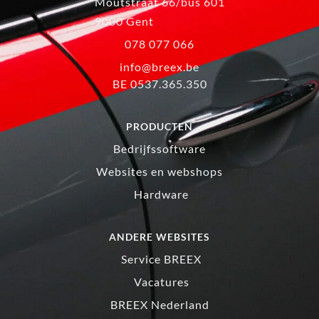
Moutstraat 66/bus 601
9000 Gent
078 077 066
info@breex.be
BE 0537.365.350
PRODUCTEN
Bedrijfssoftware
Websites en webshops
Hardware
ANDERE WEBSITES
Service BREEX
Vacatures
BREEX Nederland